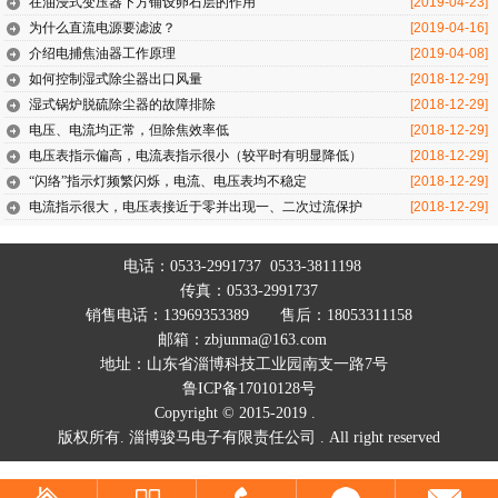
在油浸式变压器下方铺设卵石层的作用
[2019-04-23]
为什么直流电源要滤波？
[2019-04-16]
介绍电捕焦油器工作原理
[2019-04-08]
如何控制湿式除尘器出口风量
[2018-12-29]
湿式锅炉脱硫除尘器的故障排除
[2018-12-29]
电压、电流均正常，但除焦效率低
[2018-12-29]
电压表指示偏高，电流表指示很小（较平时有明显降低）
[2018-12-29]
“闪络”指示灯频繁闪烁，电流、电压表均不稳定
[2018-12-29]
电流指示很大，电压表接近于零并出现一、二次过流保护
[2018-12-29]
电话：0533-2991737 0533-3811198
传真：0533-2991737
销售电话：13969353389 售后：18053311158
邮箱：zbjunma@163.com
地址：山东省淄博科技工业园南支一路7号
鲁ICP备17010128号
Copyright © 2015-2019 .
版权所有. 淄博骏马电子有限责任公司 . All right reserved